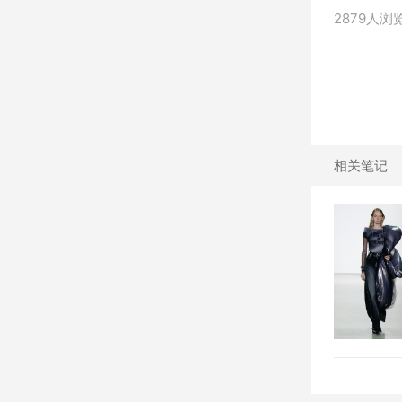
2879人浏
相关笔记