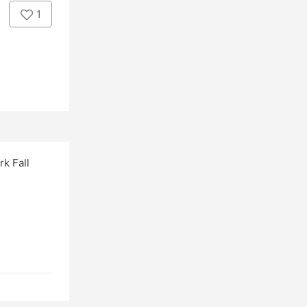
1
k Fall