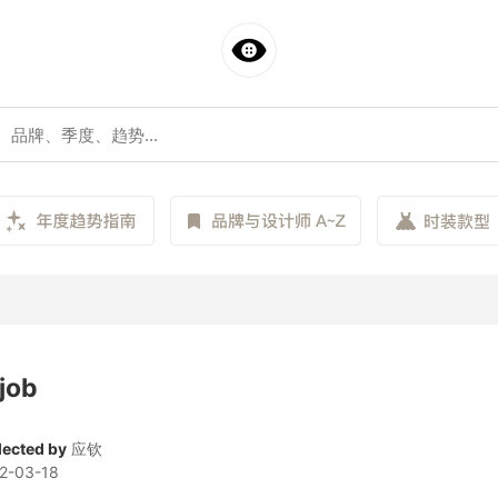
 job
lected by
应钦
2-03-18