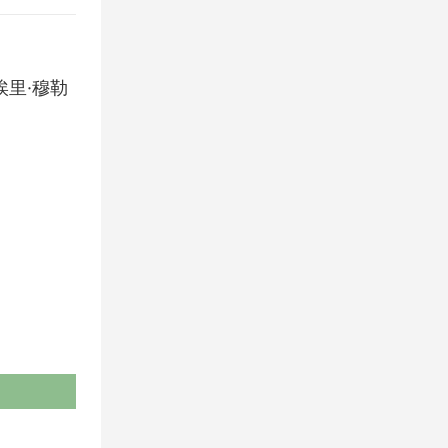
蒂埃里·穆勒