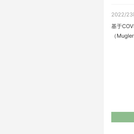
2022/2
基于COV
（Mugl