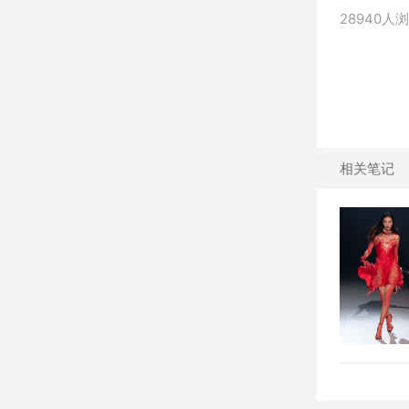
28940人
相关笔记