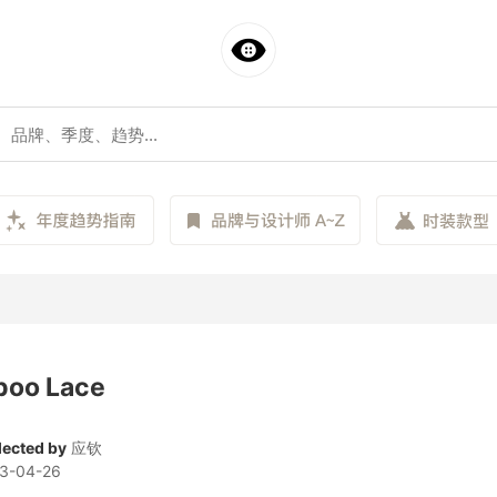
boo Lace
lected by
应钦
3-04-26