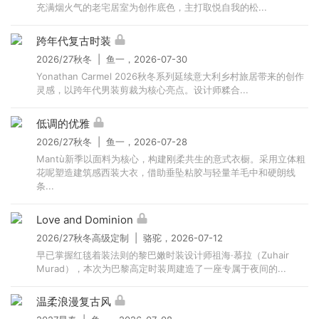
充满烟火气的老宅居室为创作底色，主打取悦自我的松...
跨年代复古时装
2026/27秋冬 | 鱼一，2026-07-30
Yonathan Carmel 2026秋冬系列延续意大利乡村旅居带来的创作
灵感，以跨年代男装剪裁为核心亮点。设计师糅合...
低调的优雅
2026/27秋冬 | 鱼一，2026-07-28
Mantù新季以面料为核心，构建刚柔共生的意式衣橱。采用立体粗
花呢塑造建筑感西装大衣，借助垂坠粘胶与轻量羊毛中和硬朗线
条...
Love and Dominion
2026/27秋冬高级定制 | 骆驼，2026-07-12
早已掌握红毯着装法则的黎巴嫩时装设计师祖海·慕拉（Zuhair
Murad），本次为巴黎高定时装周建造了一座专属于夜间的...
温柔浪漫复古风