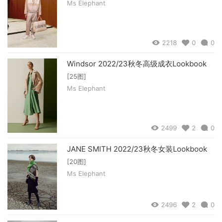
Ms Elephant
2218
0
0
Windsor 2022/23秋冬高级成衣Lookbook
[25图]
Ms Elephant
2499
2
0
JANE SMITH 2022/23秋冬女装Lookbook
[20图]
Ms Elephant
2496
2
0