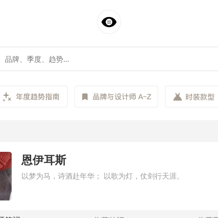
恩伊耳斯
以梦为马，诗酒赴年华； 以歌为灯，仗剑行天涯。