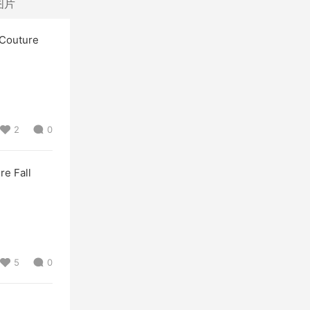
图片
Couture
2
0
e Fall
5
0