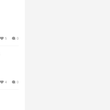
5
0
k
4
0