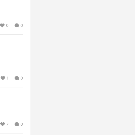
0
0
1
0
2
7
0