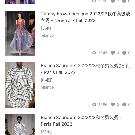
2388
2
0
Tiffany brown designs 2022/23秋冬高级成
衣秀 - New York Fall 2022
[36图]
bilance
2845
0
0
Bianca Saunders 2022/23秋冬男装秀(细节)
- Paris Fall 2022
[84图]
bilance
2886
0
0
Bianca Saunders 2022/23秋冬男装秀 -
Paris Fall 2022
[31图]