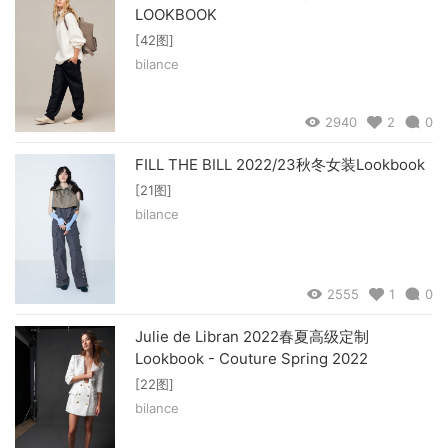
LOOKBOOK
[42图]
bilance
2940
2
0
FILL THE BILL 2022/23秋冬女装Lookbook
[21图]
bilance
2555
1
0
Julie de Libran 2022春夏高级定制
Lookbook - Couture Spring 2022
[22图]
bilance