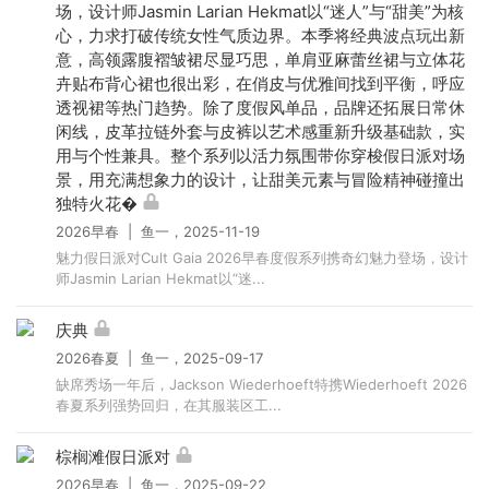
场，设计师Jasmin Larian Hekmat以“迷人”与“甜美”为核
心，力求打破传统女性气质边界。本季将经典波点玩出新
意，高领露腹褶皱裙尽显巧思，单肩亚麻蕾丝裙与立体花
卉贴布背心裙也很出彩，在俏皮与优雅间找到平衡，呼应
透视裙等热门趋势。除了度假风单品，品牌还拓展日常休
闲线，皮革拉链外套与皮裤以艺术感重新升级基础款，实
用与个性兼具。整个系列以活力氛围带你穿梭假日派对场
景，用充满想象力的设计，让甜美元素与冒险精神碰撞出
独特火花�
2026早春 | 鱼一，2025-11-19
魅力假日派对Cult Gaia 2026早春度假系列携奇幻魅力登场，设计
师Jasmin Larian Hekmat以“迷...
庆典
2026春夏 | 鱼一，2025-09-17
缺席秀场一年后，Jackson Wiederhoeft特携Wiederhoeft 2026
春夏系列强势回归，在其服装区工...
棕榈滩假日派对
2026早春 | 鱼一，2025-09-22