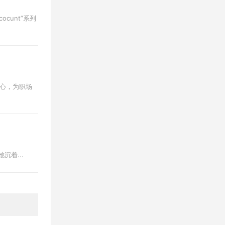
cunt”系列
感核心，为职场
她沉着...