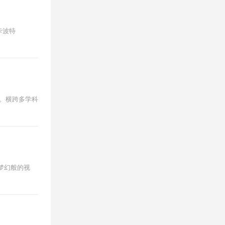
卡波特
场。横跨多学科
个梦幻般的视