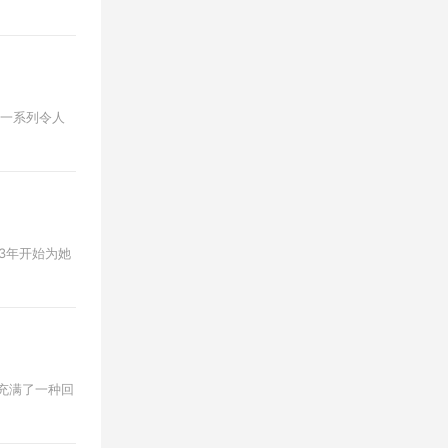
其一系列令人
993年开始为她
列充满了一种回