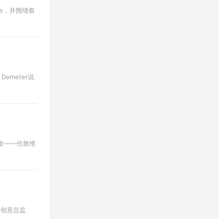
tte，并围绕着
emeter说
的启发——伦敦维
列。创意总监