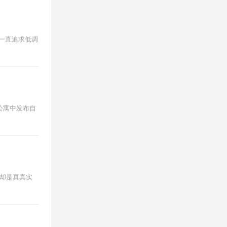
橱。一直追求低调
的公寓中发布自
父母却是真真实