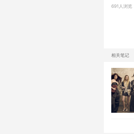
691人浏览
相关笔记