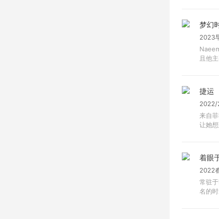
梦幻
2023
Nae
且他主
捷运
2022
来自菲
让她想到
着眼
2022
常驻于
名的时