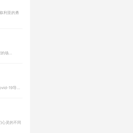
r对叙利亚的勇
的场...
d-19导...
迷幻心灵的不同