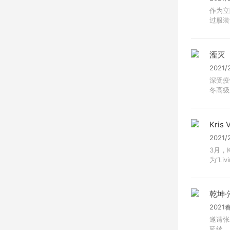
作为立
过服装
湮灭
2021
深受疫
冬高级
Kris 
2021
3月，K
为“Livi
乾坤·
2021
邀请张
延续，