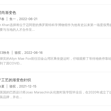
时尚渐变色
早春 | 鱼一，2022-06-21
em Khan选择将位于迈阿密的弗罗斯特科学博物馆作为他有史以来第一场度假
要与当地的人才合作呈...
/23秋冬 | 骆驼，2022-06-16
律宾的Allyn Mae Fox前往旧金山湾区乘坐捷运时，仔细观察了等待地铁停靠
了因COVID...
于工艺的渐变色针织
春夏 | 骆驼，2021-12-15
英国的巴西设计师Joao Maraschin从伦敦时装学院毕业后，在2020年成立
装品牌，并在...