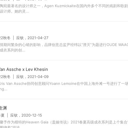
陶宛最著名的设计师之一，Agen Kuzmickaite在国内外多个不同的戏剧和歌
设计师。她的灵...
/22秋冬 | 应钦，2021-04-27
情期间繁杂的心绪的影响，品牌创意总监尹经纬以“湮灭”为题进行OUDE WAAG 2
成衣系列的创...
Van Assche x Lev Khesin
/22秋冬 | 应钦，2021-04-09
ris Van Assche协同创意顾问Yoann Lemoine在中国上海外滩一号进行了一
ng...
沧渊
春夏 | 应钦，2020-12-15
馨予作为模特的Heaven Gaia（盖娅传说）2021春夏高级成衣系列是上个集合
围绕着“混沌...