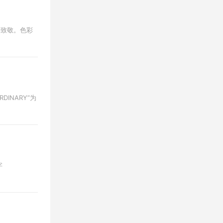
生命致敬。色彩
DINARY”为
字