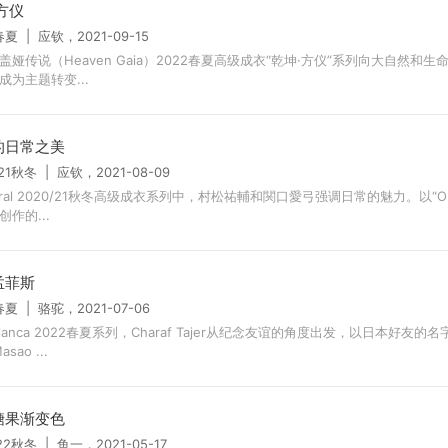
方仪
春夏 | 应钦，2021-09-15
盖娅传说（Heaven Gaia）2022春夏高级成衣“乾坤·方仪”系列向大自然和
成为主题转变...
的日常之美
/21秋冬 | 应钦，2021-08-09
rral 2020/21秋冬高级成衣系列中，村松祐輔和関口愛弓强调日常的魅力。以“OR
作的...
孟菲斯
春夏 | 骆驼，2021-07-06
blanca 2022春夏系列，Charaf Tajer从纪念友谊的角度出发，以日本好友的名
sao ...
糖果渐变色
/22秋冬 | 鱼一，2021-05-17