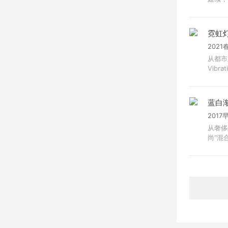
霓虹
2021
从都市
Vibra
蓝白
2017
从奢侈
尚“混合