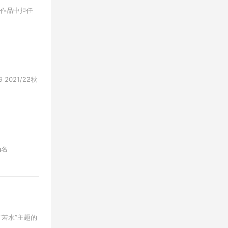
剧作品中担任
021/22秋
场名
“若水”主题的